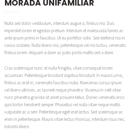
MORADA UNIFAMILIAR
Nulla sed dolor vestibulum, interdum augue a, finibus nisi. Duis
imperdiet lorem et egestas pretium. Interdum et malesuada fames ac
ante ipsum primis in faucibus. Ut eu porttitor odio. Sed eleifend nisi in
varius sodales. Nulla libero nisi, pellentesque vel nisi luctus, venenatis
finibus lorem. Aliquam a diam ac justo porta mattis sed a diam.
Cras scelerisque nunc at nulla fringilla, vitae consequat lorem
accumsan. Pellentesque tincidunt dapibus tincidunt. In mauris urna,
finibus ac erat in, venenatis faucibus nulla. Maecenas cursus ipsum
vel libero ultricies, ac laoreet neque pharetra. Vivamus in velit vitae
nunc pharetra gravida sit amet posuere tellus. Donec venenatis eros
quis tortor hendrerit semper. Phasellus vel nulla vitae neque mattis
vulputate ac a sem. Pellentesque eget erat lectus. Sed scelerisque ac
enim in pellentesque. Mauris vitae lectus rhoncus, interdum risus nec,
lobortis libero.